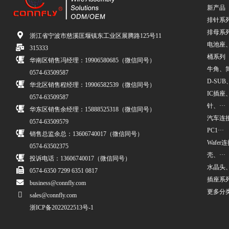
新产品
排针系
排母系
浙江省宁波市慈溪匡堰镇东工业区展腾路125号11
电池座
315333
桶系列
华南区销售冯经理：19906580685（微信同号）
牛角、简牛
0574-63509587
D-SUB、
华北区销售程经理：19906582539（微信同号）
IC插座
0574-63509587
针、···
华东区销售余经理：15888525318（微信同号）
汽车连接
0574-63509579
PC1···
销售总监余总：13606740017（微信同号）
Wafe
0574-63502375
壳、···
投诉电话：13606740017（微信同号）
水晶头
0574-6350 7299 6351 0817
插座系
business@connfly.com
更多分
sales@connfly.com
浙ICP备2022022513号-1