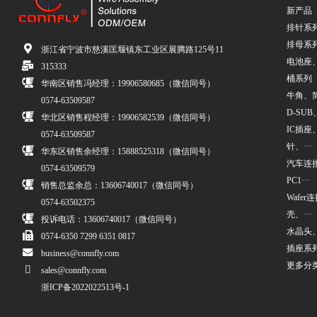
新产品
排针系
排母系
浙江省宁波市慈溪匡堰镇东工业区展腾路125号11
电池座
315333
桶系列
华南区销售冯经理：19906580685（微信同号）
牛角、简牛
0574-63509587
D-SUB、
华北区销售程经理：19906582539（微信同号）
IC插座
0574-63509587
针、···
华东区销售余经理：15888525318（微信同号）
汽车连接
0574-63509579
PC1···
销售总监余总：13606740017（微信同号）
Wafe
0574-63502375
壳、···
投诉电话：13606740017（微信同号）
水晶头
0574-6350 7299 6351 0817
插座系
business@connfly.com
更多分
sales@connfly.com
浙ICP备2022022513号-1