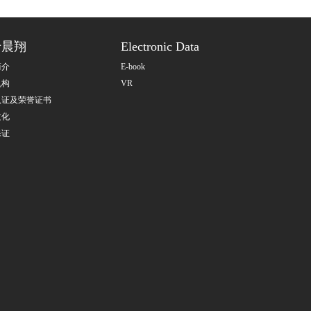
于晨翔
Electronic Data
简介
E-book
机构
VR
认证及荣誉证书
文化
保证