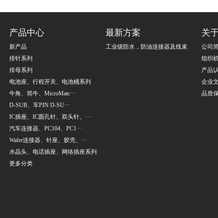
产品中心
最新方案
关
新产品
工业级防水，防油连接器及线束
公司
排针系列
组织
排母系列
产品
电池座、行程开关、电池桶系列
企业
牛角、简牛、MicroMatc···
品质
D-SUB、车PIN D-SU···
IC插座、IC圆孔针、双头针、···
汽车连接器、PC104、PC1···
Wafer连接器、针座、胶壳、···
水晶头、电话插座、网络插座系列
更多分类