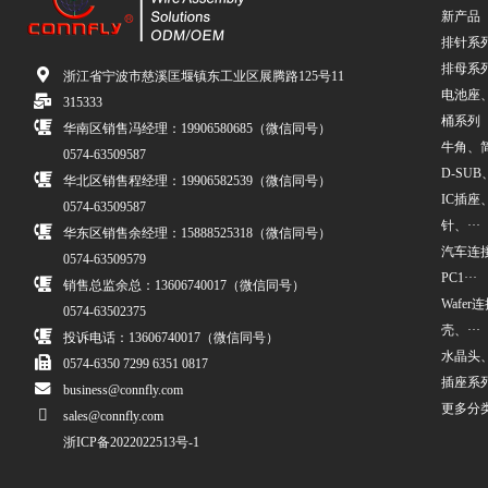
新产品
排针系
排母系
浙江省宁波市慈溪匡堰镇东工业区展腾路125号11
电池座
315333
桶系列
华南区销售冯经理：19906580685（微信同号）
牛角、简牛
0574-63509587
D-SUB、
华北区销售程经理：19906582539（微信同号）
IC插座
0574-63509587
针、···
华东区销售余经理：15888525318（微信同号）
汽车连接
0574-63509579
PC1···
销售总监余总：13606740017（微信同号）
Wafe
0574-63502375
壳、···
投诉电话：13606740017（微信同号）
水晶头
0574-6350 7299 6351 0817
插座系
business@connfly.com
更多分
sales@connfly.com
浙ICP备2022022513号-1