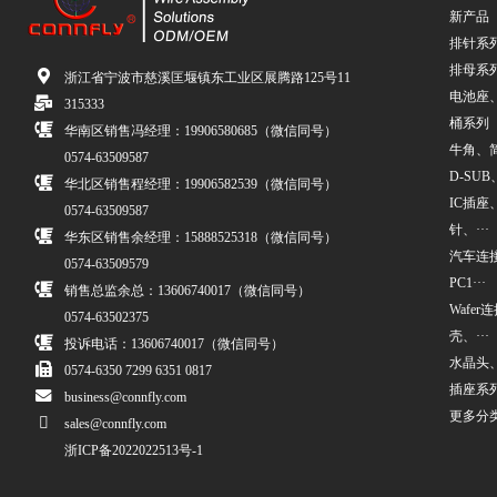
新产品
排针系
排母系
浙江省宁波市慈溪匡堰镇东工业区展腾路125号11
电池座
315333
桶系列
华南区销售冯经理：19906580685（微信同号）
牛角、简牛
0574-63509587
D-SUB、
华北区销售程经理：19906582539（微信同号）
IC插座
0574-63509587
针、···
华东区销售余经理：15888525318（微信同号）
汽车连接
0574-63509579
PC1···
销售总监余总：13606740017（微信同号）
Wafe
0574-63502375
壳、···
投诉电话：13606740017（微信同号）
水晶头
0574-6350 7299 6351 0817
插座系
business@connfly.com
更多分
sales@connfly.com
浙ICP备2022022513号-1