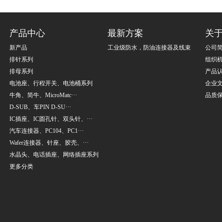
产品中心
最新方案
关
新产品
工业级防水，防油连接器及线束
公司
排针系列
组织
排母系列
产品
电池座、行程开关、电池桶系列
企业
牛角、简牛、MicroMatc···
品质
D-SUB、车PIN D-SU···
IC插座、IC圆孔针、双头针、···
汽车连接器、PC104、PC1···
Wafer连接器、针座、胶壳、···
水晶头、电话插座、网络插座系列
更多分类