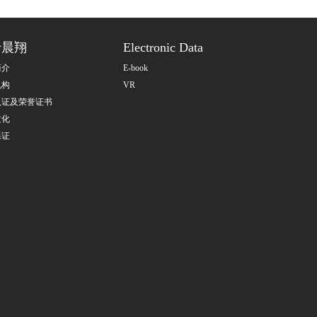
于晨翔
Electronic Data
简介
E-book
机构
VR
认证及荣誉证书
文化
保证