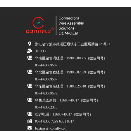
浙江省宁波市慈溪匡堰镇东工业区展腾路125号11
315333
华南区销售冯经理：19906580685（微信同号）
0574-63509587
华北区销售程经理：19906582539（微信同号）
0574-63509587
华东区销售余经理：15888525318（微信同号）
0574-63509579
销售总监余总：13606740017（微信同号）
0574-63502375
投诉电话：13606740017（微信同号）
0574-6350 7299 6351 0817
business@connfly.com