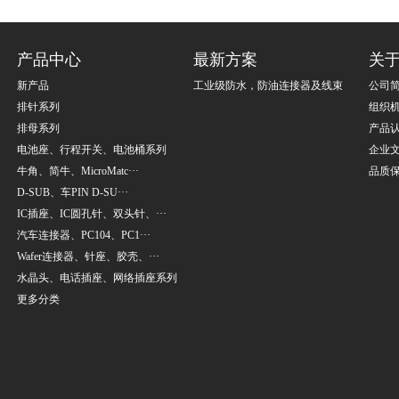
产品中心
最新方案
关
新产品
工业级防水，防油连接器及线束
公司
排针系列
组织
排母系列
产品
电池座、行程开关、电池桶系列
企业
牛角、简牛、MicroMatc···
品质
D-SUB、车PIN D-SU···
IC插座、IC圆孔针、双头针、···
汽车连接器、PC104、PC1···
Wafer连接器、针座、胶壳、···
水晶头、电话插座、网络插座系列
更多分类