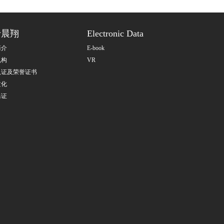
于晨翔
Electronic Data
简介
E-book
机构
VR
认证及荣誉证书
文化
保证