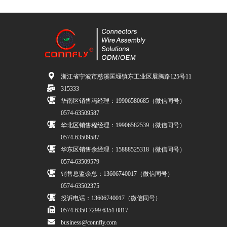
浙江省宁波市慈溪匡堰镇东工业区展腾路125号11
315333
华南区销售冯经理：19906580685（微信同号）
0574-63509587
华北区销售程经理：19906582539（微信同号）
0574-63509587
华东区销售余经理：15888525318（微信同号）
0574-63509579
销售总监余总：13606740017（微信同号）
0574-63502375
投诉电话：13606740017（微信同号）
0574-6350 7299 6351 0817
business@connfly.com