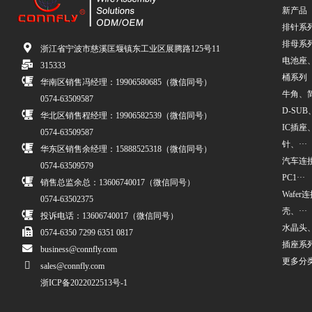
新产品
排针系
排母系
浙江省宁波市慈溪匡堰镇东工业区展腾路125号11
电池座
315333
桶系列
华南区销售冯经理：19906580685（微信同号）
牛角、简牛
0574-63509587
D-SUB、
华北区销售程经理：19906582539（微信同号）
IC插座
0574-63509587
针、···
华东区销售余经理：15888525318（微信同号）
汽车连接
0574-63509579
PC1···
销售总监余总：13606740017（微信同号）
Wafe
0574-63502375
壳、···
投诉电话：13606740017（微信同号）
水晶头
0574-6350 7299 6351 0817
插座系
business@connfly.com
更多分
sales@connfly.com
浙ICP备2022022513号-1