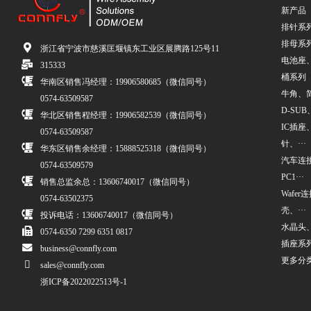
新产品
排针系
排母系
浙江省宁波市慈溪匡堰镇东工业区展腾路125号11
电池座
315333
桶系列
华南区销售冯经理：19906580685（微信同号）
牛角、简牛
0574-63509587
D-SUB、
华北区销售程经理：19906582539（微信同号）
IC插座
0574-63509587
针、···
华东区销售余经理：15888525318（微信同号）
汽车连接
0574-63509579
PC1···
销售总监余总：13606740017（微信同号）
Wafe
0574-63502375
壳、···
投诉电话：13606740017（微信同号）
水晶头
0574-6350 7299 6351 0817
插座系
business@connfly.com
更多分
sales@connfly.com
浙ICP备2022022513号-1