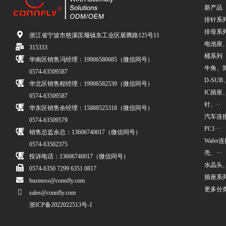
新产品
排针系
排母系
浙江省宁波市慈溪匡堰镇东工业区展腾路125号11
电池座
315333
桶系列
华南区销售冯经理：19906580685（微信同号）
牛角、简牛
0574-63509587
D-SUB、
华北区销售程经理：19906582539（微信同号）
IC插座
0574-63509587
针、···
华东区销售余经理：15888525318（微信同号）
汽车连接
0574-63509579
PC1···
销售总监余总：13606740017（微信同号）
Wafe
0574-63502375
壳、···
投诉电话：13606740017（微信同号）
水晶头
0574-6350 7299 6351 0817
插座系
business@connfly.com
更多分
sales@connfly.com
浙ICP备2022022513号-1