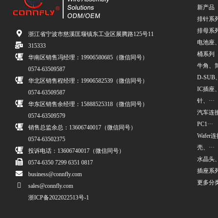
新产品
排针系
排母系
浙江省宁波市慈溪匡堰镇东工业区展腾路125号11
电池座
315333
桶系列
华南区销售冯经理：19906580685（微信同号）
牛角、简牛
0574-63509587
D-SUB、
华北区销售程经理：19906582539（微信同号）
IC插座
0574-63509587
针、···
华东区销售余经理：15888525318（微信同号）
汽车连接
0574-63509579
PC1···
销售总监余总：13606740017（微信同号）
Wafe
0574-63502375
壳、···
投诉电话：13606740017（微信同号）
水晶头
0574-6350 7299 6351 0817
插座系
business@connfly.com
更多分
sales@connfly.com
浙ICP备2022022513号-1