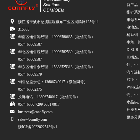
新产品
排针系
排母系
浙江省宁波市慈溪匡堰镇东工业区展腾路125号11
电池座
315333
桶系列
华南区销售冯经理：19906580685（微信同号）
牛角、简牛
0574-63509587
D-SUB、
华北区销售程经理：19906582539（微信同号）
IC插座
0574-63509587
针、···
华东区销售余经理：15888525318（微信同号）
汽车连接
0574-63509579
PC1···
销售总监余总：13606740017（微信同号）
Wafe
0574-63502375
壳、···
投诉电话：13606740017（微信同号）
水晶头
0574-6350 7299 6351 0817
插座系
business@connfly.com
更多分
sales@connfly.com
浙ICP备2022022513号-1