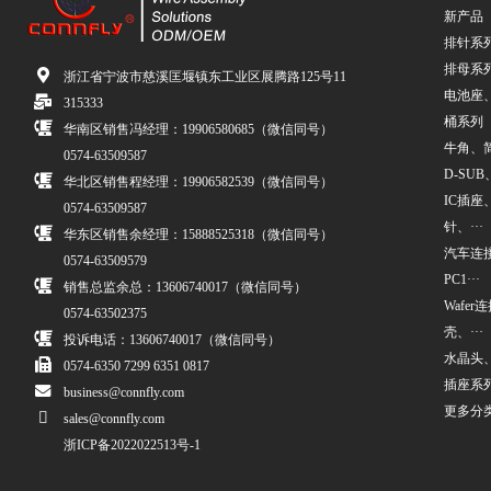
新产品
排针系
排母系
浙江省宁波市慈溪匡堰镇东工业区展腾路125号11
电池座
315333
桶系列
华南区销售冯经理：19906580685（微信同号）
牛角、简牛
0574-63509587
D-SUB、
华北区销售程经理：19906582539（微信同号）
IC插座
0574-63509587
针、···
华东区销售余经理：15888525318（微信同号）
汽车连接
0574-63509579
PC1···
销售总监余总：13606740017（微信同号）
Wafe
0574-63502375
壳、···
投诉电话：13606740017（微信同号）
水晶头
0574-6350 7299 6351 0817
插座系
business@connfly.com
更多分
sales@connfly.com
浙ICP备2022022513号-1