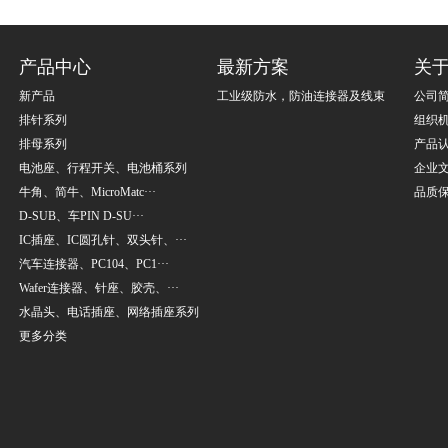
产品中心
最新方案
关
新产品
工业级防水，防油连接器及线束
公司
排针系列
组织
排母系列
产品
电池座、行程开关、电池桶系列
企业
牛角、简牛、MicroMatc···
品质
D-SUB、车PIN D-SU···
IC插座、IC圆孔针、双头针、···
汽车连接器、PC104、PC1···
Wafer连接器、针座、胶壳、···
水晶头、电话插座、网络插座系列
更多分类