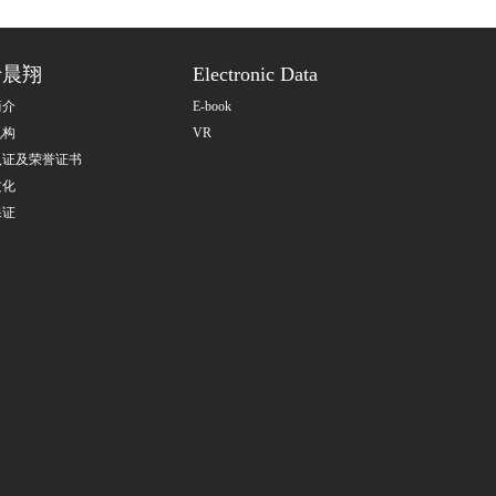
于晨翔
Electronic Data
简介
E-book
机构
VR
认证及荣誉证书
文化
保证