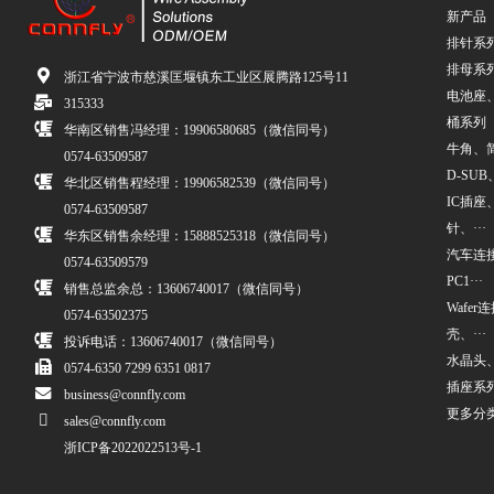
新产品
排针系
排母系
浙江省宁波市慈溪匡堰镇东工业区展腾路125号11
电池座
315333
桶系列
华南区销售冯经理：19906580685（微信同号）
牛角、简牛
0574-63509587
D-SUB、
华北区销售程经理：19906582539（微信同号）
IC插座
0574-63509587
针、···
华东区销售余经理：15888525318（微信同号）
汽车连接
0574-63509579
PC1···
销售总监余总：13606740017（微信同号）
Wafe
0574-63502375
壳、···
投诉电话：13606740017（微信同号）
水晶头
0574-6350 7299 6351 0817
插座系
business@connfly.com
更多分
sales@connfly.com
浙ICP备2022022513号-1