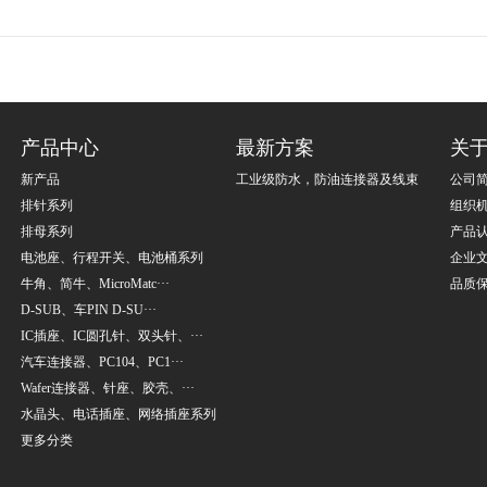
产品中心
最新方案
关
新产品
工业级防水，防油连接器及线束
公司
排针系列
组织
排母系列
产品
电池座、行程开关、电池桶系列
企业
牛角、简牛、MicroMatc···
品质
D-SUB、车PIN D-SU···
IC插座、IC圆孔针、双头针、···
汽车连接器、PC104、PC1···
Wafer连接器、针座、胶壳、···
水晶头、电话插座、网络插座系列
更多分类