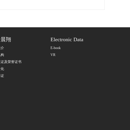
于晨翔
Electronic Data
简介
E-book
机构
VR
认证及荣誉证书
文化
保证