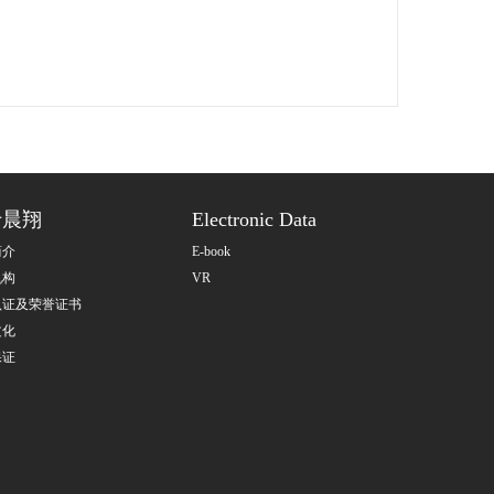
于晨翔
Electronic Data
简介
E-book
机构
VR
认证及荣誉证书
文化
保证