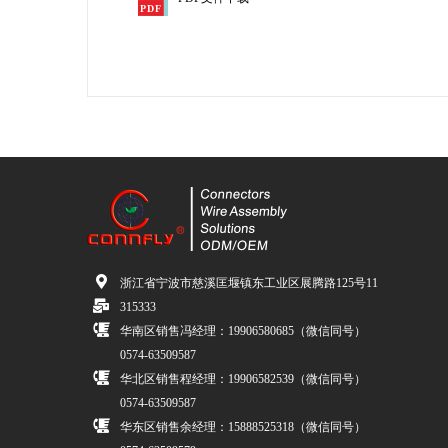
浙江省宁波市慈溪匡堰镇东工业区展腾路125号11
315333
华南区销售冯经理：19906580685（微信同号）
0574-63509587
华北区销售程经理：19906582539（微信同号）
0574-63509587
华东区销售余经理：15888525318（微信同号）