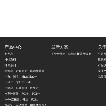
产品中心
最新方案
关
新产品
工业级防水，防油连接器及线束
公司
排针系列
组织
排母系列
产品
电池座、行程开关、电池桶系列
企业
牛角、简牛、MicroMatc···
品质
D-SUB、车PIN D-SU···
IC插座、IC圆孔针、双头针、···
汽车连接器、PC104、PC1···
Wafer连接器、针座、胶壳、···
水晶头、电话插座、网络插座系列