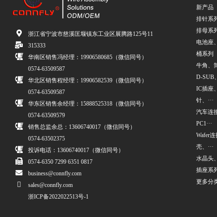
新产品
排针系
排母系
浙江省宁波市慈溪匡堰镇东工业区展腾路125号11
电池座
315333
桶系列
华南区销售冯经理：19906580685（微信同号）
牛角、简牛
0574-63509587
D-SUB、
华北区销售程经理：19906582539（微信同号）
IC插座
0574-63509587
针、···
华东区销售余经理：15888525318（微信同号）
汽车连接
0574-63509579
PC1···
销售总监余总：13606740017（微信同号）
Wafe
0574-63502375
壳、···
投诉电话：13606740017（微信同号）
水晶头
0574-6350 7299 6351 0817
插座系
business@connfly.com
更多分
sales@connfly.com
浙ICP备2022022513号-1