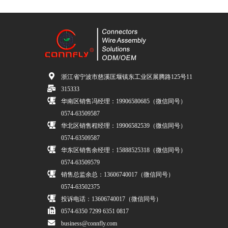
浙江省宁波市慈溪匡堰镇东工业区展腾路125号11
315333
华南区销售冯经理：19906580685（微信同号）
0574-63509587
华北区销售程经理：19906582539（微信同号）
0574-63509587
华东区销售余经理：15888525318（微信同号）
0574-63509579
销售总监余总：13606740017（微信同号）
0574-63502375
投诉电话：13606740017（微信同号）
0574-6350 7299 6351 0817
business@connfly.com