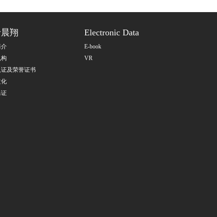
于晨翔
Electronic Data
简介
E-book
机构
VR
认证及荣誉证书
文化
保证