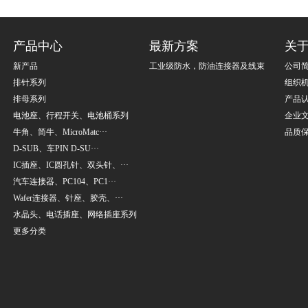
产品中心
最新方案
关
新产品
工业级防水，防油连接器及线束
公司
排针系列
组织
排母系列
产品
电池座、行程开关、电池桶系列
企业
牛角、简牛、MicroMatc···
品质
D-SUB、车PIN D-SU···
IC插座、IC圆孔针、双头针、···
汽车连接器、PC104、PC1···
Wafer连接器、针座、胶壳、···
水晶头、电话插座、网络插座系列
更多分类