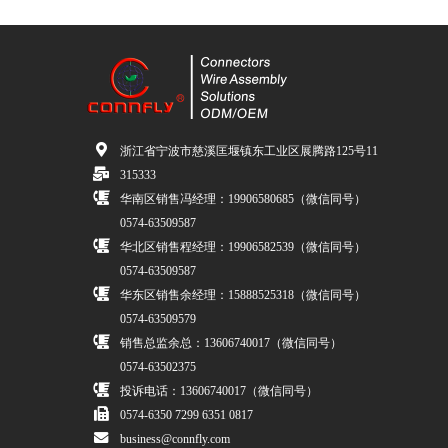
浙江省宁波市慈溪匡堰镇东工业区展腾路125号11
315333
华南区销售冯经理：19906580685（微信同号）
0574-63509587
华北区销售程经理：19906582539（微信同号）
0574-63509587
华东区销售余经理：15888525318（微信同号）
0574-63509579
销售总监余总：13606740017（微信同号）
0574-63502375
投诉电话：13606740017（微信同号）
0574-6350 7299 6351 0817
business@connfly.com