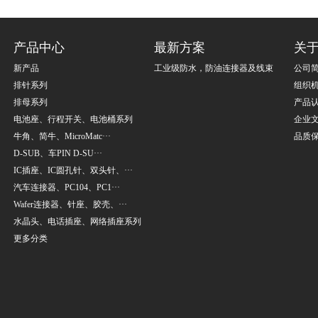
产品中心
最新方案
关
新产品
工业级防水，防油连接器及线束
公司
排针系列
组织
排母系列
产品
电池座、行程开关、电池桶系列
企业
牛角、简牛、MicroMatc···
品质
D-SUB、车PIN D-SU···
IC插座、IC圆孔针、双头针、···
汽车连接器、PC104、PC1···
Wafer连接器、针座、胶壳、···
水晶头、电话插座、网络插座系列
更多分类