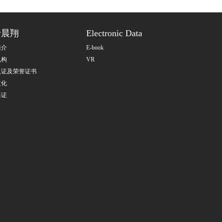
于晨翔
Electronic Data
简介
E-book
机构
VR
认证及荣誉证书
文化
保证