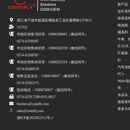
新产品
排针系
排母系
浙江省宁波市慈溪匡堰镇东工业区展腾路125号11
电池座
315333
桶系列
华南区销售冯经理：19906580685（微信同号）
牛角、简牛
0574-63509587
D-SUB、
华北区销售程经理：19906582539（微信同号）
IC插座
0574-63509587
针、···
华东区销售余经理：15888525318（微信同号）
汽车连接
0574-63509579
PC1···
销售总监余总：13606740017（微信同号）
Wafe
0574-63502375
壳、···
投诉电话：13606740017（微信同号）
水晶头
0574-6350 7299 6351 0817
插座系
business@connfly.com
更多分
sales@connfly.com
浙ICP备2022022513号-1