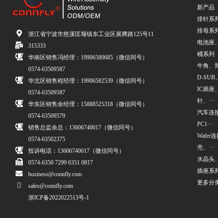
新产品
排针系
排母系
浙江省宁波市慈溪匡堰镇东工业区展腾路125号11
电池座
315333
桶系列
华南区销售冯经理：19906580685（微信同号）
牛角、简牛
0574-63509587
D-SUB、
华北区销售程经理：19906582539（微信同号）
IC插座
0574-63509587
针、···
华东区销售余经理：15888525318（微信同号）
汽车连接
0574-63509579
PC1···
销售总监余总：13606740017（微信同号）
Wafe
0574-63502375
壳、···
投诉电话：13606740017（微信同号）
水晶头
0574-6350 7299 6351 0817
插座系
business@connfly.com
更多分
sales@connfly.com
浙ICP备2022022513号-1