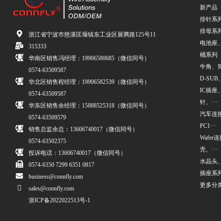
新产品
排针系
排母系
浙江省宁波市慈溪匡堰镇东工业区展腾路125号11
电池座
315333
桶系列
华南区销售冯经理：19906580685（微信同号）
牛角、简牛
0574-63509587
D-SUB、
华北区销售程经理：19906582539（微信同号）
IC插座
0574-63509587
针、···
华东区销售余经理：15888525318（微信同号）
汽车连接
0574-63509579
PC1···
销售总监余总：13606740017（微信同号）
Wafe
0574-63502375
壳、···
投诉电话：13606740017（微信同号）
水晶头
0574-6350 7299 6351 0817
插座系
business@connfly.com
更多分
sales@connfly.com
浙ICP备2022022513号-1