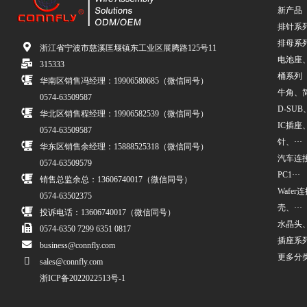
新产品
排针系
排母系
浙江省宁波市慈溪匡堰镇东工业区展腾路125号11
电池座
315333
桶系列
华南区销售冯经理：19906580685（微信同号）
牛角、简牛
0574-63509587
D-SUB、
华北区销售程经理：19906582539（微信同号）
IC插座
0574-63509587
针、···
华东区销售余经理：15888525318（微信同号）
汽车连接
0574-63509579
PC1···
销售总监余总：13606740017（微信同号）
Wafe
0574-63502375
壳、···
投诉电话：13606740017（微信同号）
水晶头
0574-6350 7299 6351 0817
插座系
business@connfly.com
更多分
sales@connfly.com
浙ICP备2022022513号-1