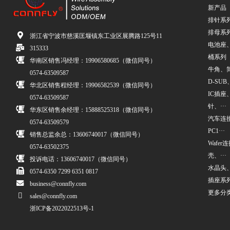
新产品
排针系
排母系
浙江省宁波市慈溪匡堰镇东工业区展腾路125号11
电池座
315333
桶系列
华南区销售冯经理：19906580685（微信同号）
牛角、简牛
0574-63509587
D-SUB、
华北区销售程经理：19906582539（微信同号）
IC插座
0574-63509587
针、···
华东区销售余经理：15888525318（微信同号）
汽车连接
0574-63509579
PC1···
销售总监余总：13606740017（微信同号）
Wafe
0574-63502375
壳、···
投诉电话：13606740017（微信同号）
水晶头
0574-6350 7299 6351 0817
插座系
business@connfly.com
更多分
sales@connfly.com
浙ICP备2022022513号-1