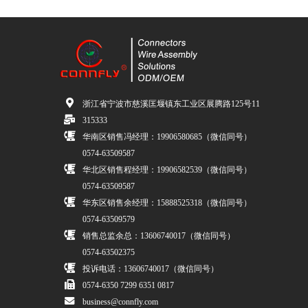
浙江省宁波市慈溪匡堰镇东工业区展腾路125号11
315333
华南区销售冯经理：19906580685（微信同号）
0574-63509587
华北区销售程经理：19906582539（微信同号）
0574-63509587
华东区销售余经理：15888525318（微信同号）
0574-63509579
销售总监余总：13606740017（微信同号）
0574-63502375
投诉电话：13606740017（微信同号）
0574-6350 7299 6351 0817
business@connfly.com