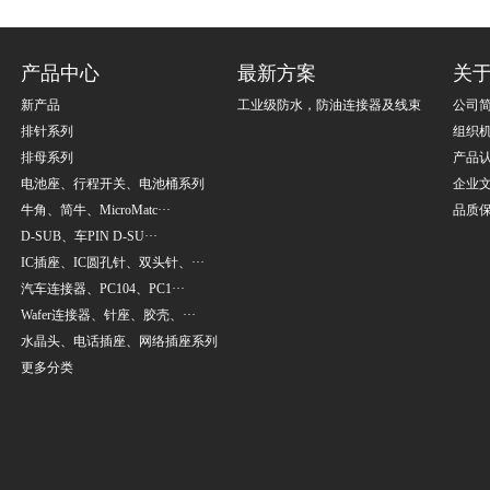
产品中心
最新方案
关
新产品
工业级防水，防油连接器及线束
公司
排针系列
组织
排母系列
产品
电池座、行程开关、电池桶系列
企业
牛角、简牛、MicroMatc···
品质
D-SUB、车PIN D-SU···
IC插座、IC圆孔针、双头针、···
汽车连接器、PC104、PC1···
Wafer连接器、针座、胶壳、···
水晶头、电话插座、网络插座系列
更多分类