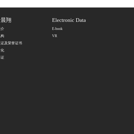
于晨翔
Electronic Data
简介
E-book
机构
VR
认证及荣誉证书
文化
保证