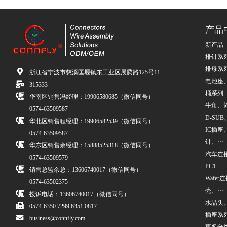
产品
新产品
排针系
排母系
浙江省宁波市慈溪匡堰镇东工业区展腾路125号11
电池座
315333
桶系列
华南区销售冯经理：19906580685（微信同号）
牛角、简牛
0574-63509587
D-SUB、
华北区销售程经理：19906582539（微信同号）
IC插座
0574-63509587
针、···
华东区销售余经理：15888525318（微信同号）
汽车连接
0574-63509579
PC1···
销售总监余总：13606740017（微信同号）
Wafe
0574-63502375
壳、···
投诉电话：13606740017（微信同号）
水晶头
0574-6350 7299 6351 0817
插座系
business@connfly.com