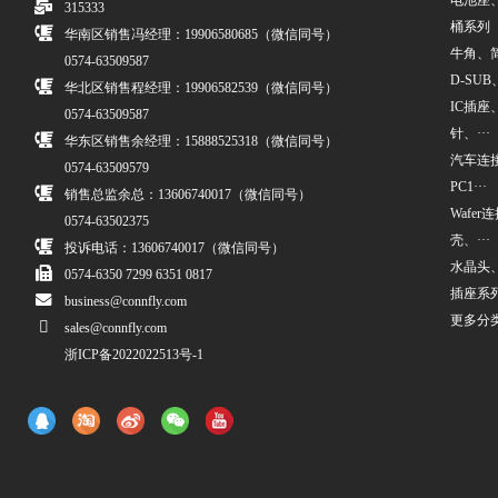
电池座
315333
桶系列
华南区销售冯经理：19906580685（微信同号）
牛角、简牛
0574-63509587
D-SUB、
华北区销售程经理：19906582539（微信同号）
IC插座
0574-63509587
针、···
华东区销售余经理：15888525318（微信同号）
汽车连接
0574-63509579
PC1···
销售总监余总：13606740017（微信同号）
Wafe
0574-63502375
壳、···
投诉电话：13606740017（微信同号）
水晶头
0574-6350 7299 6351 0817
插座系
business@connfly.com
更多分
sales@connfly.com
浙ICP备2022022513号-1