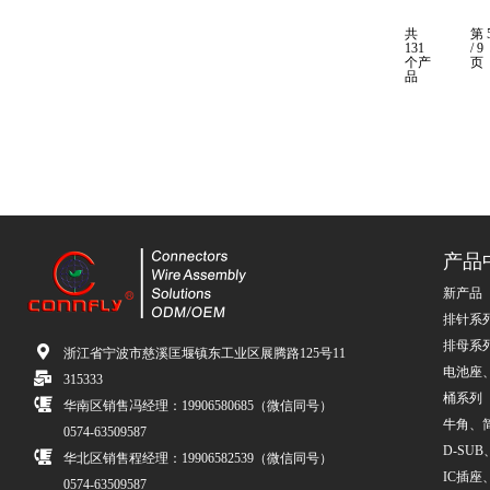
共
第 
131
/ 9
个产
页
品
产品
新产品
排针系
排母系
浙江省宁波市慈溪匡堰镇东工业区展腾路125号11
电池座
315333
桶系列
华南区销售冯经理：19906580685（微信同号）
牛角、简牛
0574-63509587
D-SUB、
华北区销售程经理：19906582539（微信同号）
IC插座
0574-63509587