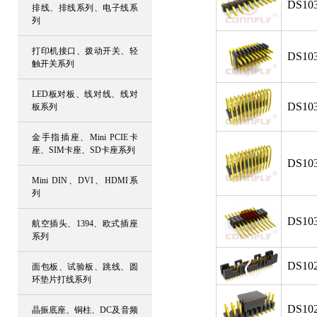
DS103
排线、排线系列、电子线系
列
打印机接口、拨动开关、轻
DS103
触开关系列
LED板对板、线对线、线对
DS103
板系列
金手指插座、Mini PCIE卡
座、SIM卡座、SD卡座系列
DS103
Mini DIN、DVI、HDMI系
列
DS103
航空插头、1394、欧式插座
系列
DS102
面包板、试验板、跳线、圆
环垫片打线系列
DS102
晶振底座、铜柱、DC及音频