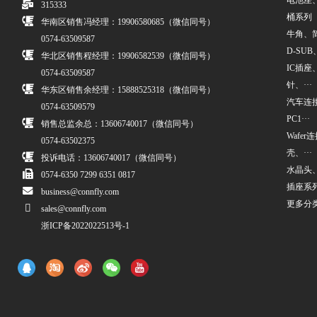
电池座
315333
桶系列
华南区销售冯经理：19906580685（微信同号）
牛角、简牛
0574-63509587
D-SUB、
华北区销售程经理：19906582539（微信同号）
IC插座
0574-63509587
针、···
华东区销售余经理：15888525318（微信同号）
汽车连接
0574-63509579
PC1···
销售总监余总：13606740017（微信同号）
Wafe
0574-63502375
壳、···
投诉电话：13606740017（微信同号）
水晶头
0574-6350 7299 6351 0817
插座系
business@connfly.com
更多分
sales@connfly.com
浙ICP备2022022513号-1