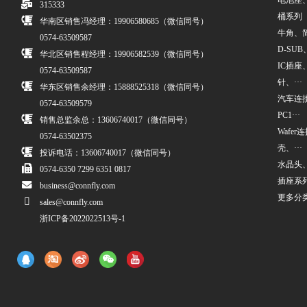
电池座
315333
桶系列
华南区销售冯经理：19906580685（微信同号）
牛角、简牛
0574-63509587
D-SUB、
华北区销售程经理：19906582539（微信同号）
IC插座
0574-63509587
针、···
华东区销售余经理：15888525318（微信同号）
汽车连接
0574-63509579
PC1···
销售总监余总：13606740017（微信同号）
Wafe
0574-63502375
壳、···
投诉电话：13606740017（微信同号）
水晶头
0574-6350 7299 6351 0817
插座系
business@connfly.com
更多分
sales@connfly.com
浙ICP备2022022513号-1