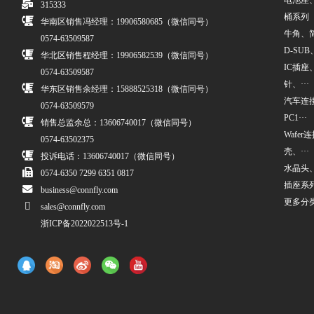
电池座
315333
桶系列
华南区销售冯经理：19906580685（微信同号）
牛角、简牛
0574-63509587
D-SUB、
华北区销售程经理：19906582539（微信同号）
IC插座
0574-63509587
针、···
华东区销售余经理：15888525318（微信同号）
汽车连接
0574-63509579
PC1···
销售总监余总：13606740017（微信同号）
Wafe
0574-63502375
壳、···
投诉电话：13606740017（微信同号）
水晶头
0574-6350 7299 6351 0817
插座系
business@connfly.com
更多分
sales@connfly.com
浙ICP备2022022513号-1