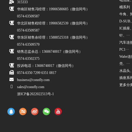
电池座
315333
桶系列
华南区销售冯经理：19906580685（微信同号）
牛角、简牛
0574-63509587
D-SUB、
华北区销售程经理：19906582539（微信同号）
IC插座
0574-63509587
针、···
华东区销售余经理：15888525318（微信同号）
汽车连接
0574-63509579
PC1···
销售总监余总：13606740017（微信同号）
Wafe
0574-63502375
壳、···
投诉电话：13606740017（微信同号）
水晶头
0574-6350 7299 6351 0817
插座系
business@connfly.com
更多分
sales@connfly.com
浙ICP备2022022513号-1