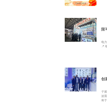
限可
电力
📍
创
子展
波晨
将于·