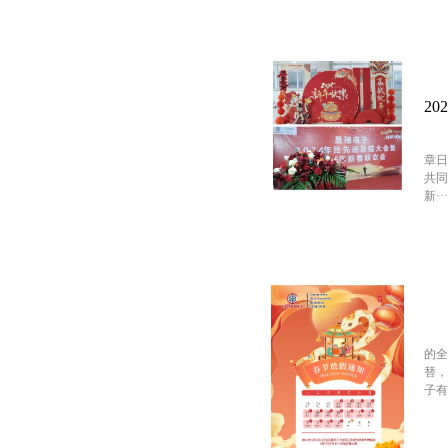
2
章日
共同
新···
的
替，
子有