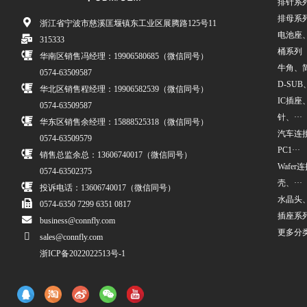
排针系
排母系
浙江省宁波市慈溪匡堰镇东工业区展腾路125号11
电池座
315333
桶系列
华南区销售冯经理：19906580685（微信同号）
牛角、简牛
0574-63509587
D-SUB、
华北区销售程经理：19906582539（微信同号）
IC插座
0574-63509587
针、···
华东区销售余经理：15888525318（微信同号）
汽车连接
0574-63509579
PC1···
销售总监余总：13606740017（微信同号）
Wafe
0574-63502375
壳、···
投诉电话：13606740017（微信同号）
水晶头
0574-6350 7299 6351 0817
插座系
business@connfly.com
更多分
sales@connfly.com
浙ICP备2022022513号-1